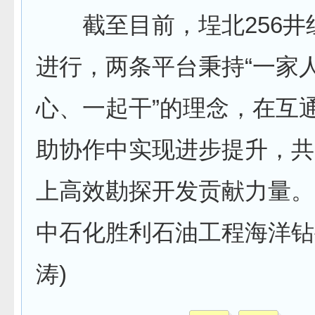
截至目前，埕北256井
进行，两条平台秉持“一家
心、一起干”的理念，在互
助协作中实现进步提升，共
上高效勘探开发贡献力量。
中石化胜利石油工程海洋钻
涛)