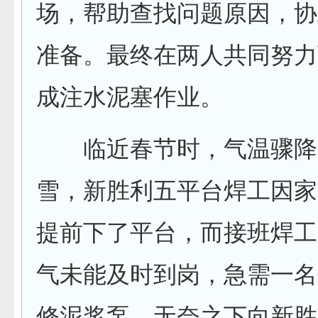
场，帮助查找问题原因，协
准备。最终在两人共同努力
成注水泥塞作业。
临近春节时，气温骤降
雪，新胜利五平台焊工因家
提前下了平台，而接班焊工
气未能及时到岗，急需一名
修泥浆泵，无奈之下向新胜