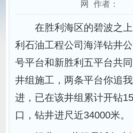
网 作者：
在胜利海区的碧波之上
利石油工程公司海洋钻井公
号平台和新胜利五平台共同在
井组施工，两条平台你追我
进，已在该井组累计开钻15
口，钻井进尺近34000米。