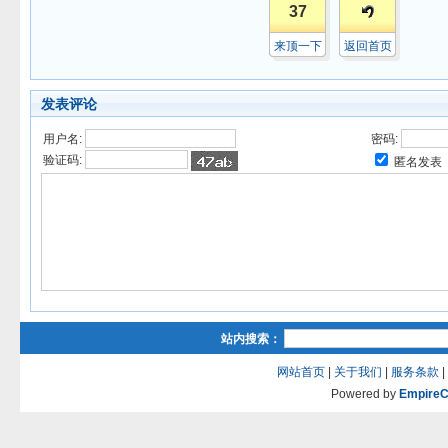
37
来顶一下
返回首页
发表评论
用户名:
密码:
验证码:
匿名发表
站内搜索：
网站首页
|
关于我们
|
服务条款
|
Powered by
Empire