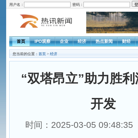
用户名：
密码：
首页
IPO观察
企业
经济
热点新闻
财经
您当前的位置：
首页
>
经济
“双塔昂立”助力胜
开发
时间：2025-03-05 09:48: